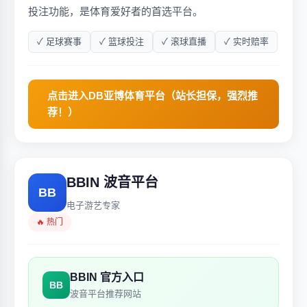
投注功能，是体育爱好者的首选平台。
✓ 足球赛事
✓ 篮球投注
✓ 滚球直播
✓ 实时赔率
点击进入DB亚博体育平台（站长担保，强烈推
荐！）
BBIN 波音平台
BB
电子游艺专家
🔥 热门
BBIN 官方入口
BB
波音平台推荐网站