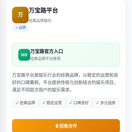
万宝路平台
万
经典品牌娱乐
⭐ 品牌
万宝路官方入口
MB
经典品牌平台推荐
万宝路平台是娱乐行业的经典品牌，以稳定的运营和良
好的口碑著称。平台提供传统与创新结合的娱乐项目，
满足不同层次用户的娱乐需求。
✓ 经典品牌
✓ 稳定运营
✓ 口碑良好
✓ 多元选择
🔒 招商合作