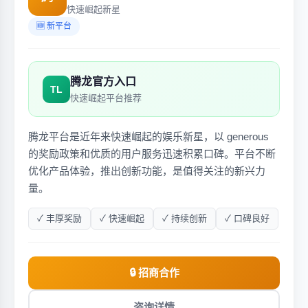
快速崛起新星
🆕 新平台
腾龙官方入口
TL
快速崛起平台推荐
腾龙平台是近年来快速崛起的娱乐新星，以 generous
的奖励政策和优质的用户服务迅速积累口碑。平台不断
优化产品体验，推出创新功能，是值得关注的新兴力
量。
✓ 丰厚奖励
✓ 快速崛起
✓ 持续创新
✓ 口碑良好
🔒 招商合作
咨询详情