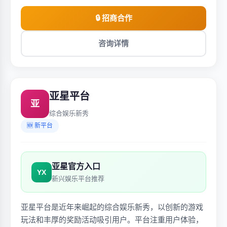
🔒 招商合作
咨询详情
亚星平台
亚
综合娱乐新秀
🆕 新平台
亚星官方入口
YX
新兴娱乐平台推荐
亚星平台是近年来崛起的综合娱乐新秀，以创新的游戏
玩法和丰厚的奖励活动吸引用户。平台注重用户体验，