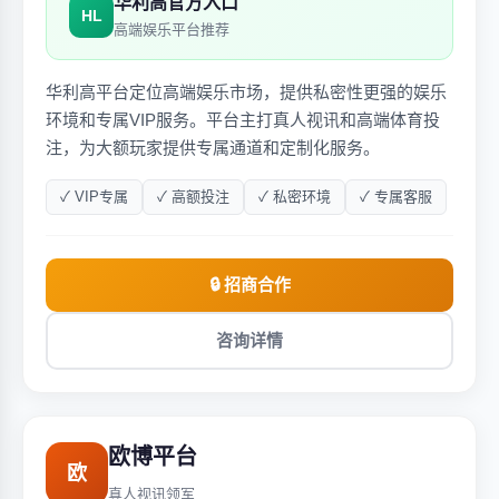
华利高官方入口
HL
高端娱乐平台推荐
华利高平台定位高端娱乐市场，提供私密性更强的娱乐
环境和专属VIP服务。平台主打真人视讯和高端体育投
注，为大额玩家提供专属通道和定制化服务。
✓ VIP专属
✓ 高额投注
✓ 私密环境
✓ 专属客服
🔒 招商合作
咨询详情
欧博平台
欧
真人视讯领军