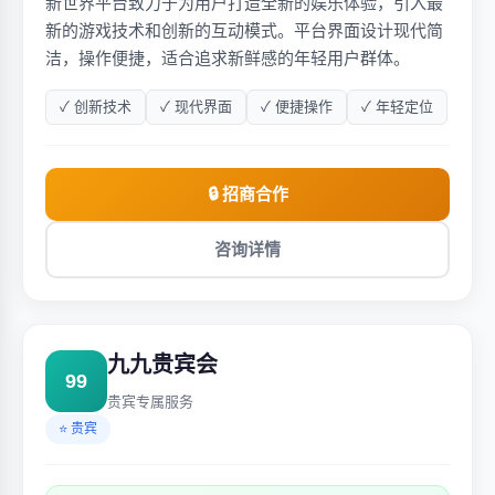
新世界平台致力于为用户打造全新的娱乐体验，引入最
新的游戏技术和创新的互动模式。平台界面设计现代简
洁，操作便捷，适合追求新鲜感的年轻用户群体。
✓ 创新技术
✓ 现代界面
✓ 便捷操作
✓ 年轻定位
🔒 招商合作
咨询详情
九九贵宾会
99
贵宾专属服务
⭐ 贵宾