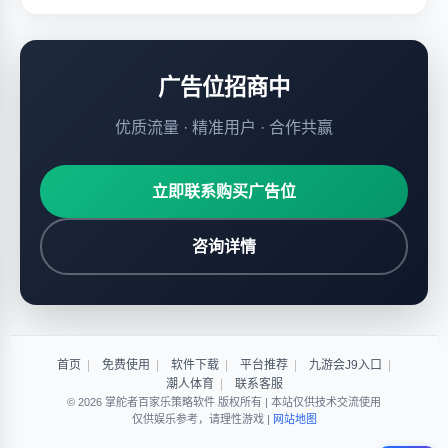
广告位招商中
优质流量 · 精准用户 · 合作共赢
立即联系购买广告位
咨询详情
首页
免费使用
软件下载
平台推荐
九游会J9入口
潮人体育
联系客服
© 2026 掌舵者百家乐策略软件 版权所有 | 本站仅供技术交流使用
仅供娱乐参考，请理性游戏 |
网站地图