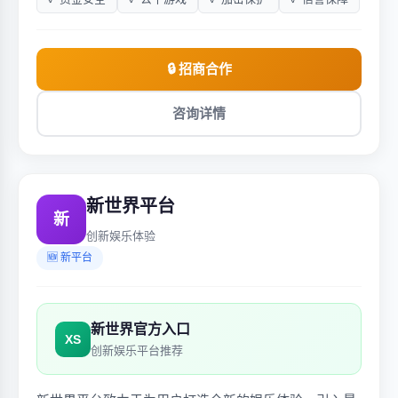
🔒 招商合作
咨询详情
新世界平台
新
创新娱乐体验
🆕 新平台
新世界官方入口
XS
创新娱乐平台推荐