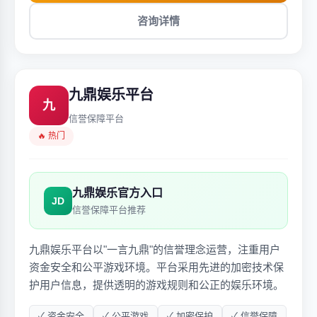
咨询详情
九鼎娱乐平台
九
信誉保障平台
🔥 热门
九鼎娱乐官方入口
JD
信誉保障平台推荐
九鼎娱乐平台以"一言九鼎"的信誉理念运营，注重用户
资金安全和公平游戏环境。平台采用先进的加密技术保
护用户信息，提供透明的游戏规则和公正的娱乐环境。
✓ 资金安全
✓ 公平游戏
✓ 加密保护
✓ 信誉保障