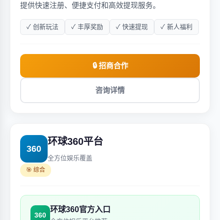
提供快速注册、便捷支付和高效提现服务。
✓ 创新玩法
✓ 丰厚奖励
✓ 快速提现
✓ 新人福利
🔒 招商合作
咨询详情
环球360平台
360
全方位娱乐覆盖
🎯 综合
环球360官方入口
360