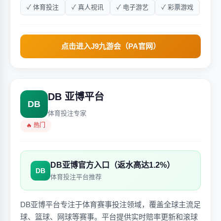
✓ 体育投注
✓ 真人视讯
✓ 电子游艺
✓ 彩票游戏
点击进入J9九游会（PA官网）
DB 亚博平台
DB
体育投注专家
🔥 热门
DB亚博官方入口（返水高达1.2%）
DB
体育投注平台推荐
DB亚博平台专注于体育赛事投注领域，覆盖全球主流足
球、篮球、网球等赛事。平台提供实时赔率更新和滚球