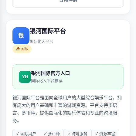
银河国际平台
银
国际化大平台
🌍 国际
银河国际官方入口
YH
国际化大平台推荐
银河国际平台是面向全球用户的大型综合娱乐平台，拥
有庞大的用户基础和丰富的游戏资源。平台支持多语
言、多币种，提供国际化的娱乐体验和专业的跨境服
务。
✓ 国际用户
✓ 多币种
✓ 跨境服务
✓ 资源丰富