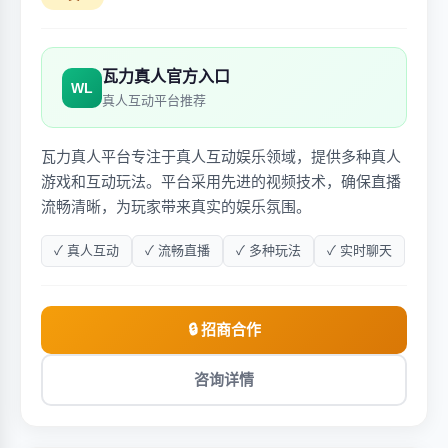
瓦力真人官方入口
WL
真人互动平台推荐
瓦力真人平台专注于真人互动娱乐领域，提供多种真人
游戏和互动玩法。平台采用先进的视频技术，确保直播
流畅清晰，为玩家带来真实的娱乐氛围。
✓ 真人互动
✓ 流畅直播
✓ 多种玩法
✓ 实时聊天
🔒 招商合作
咨询详情