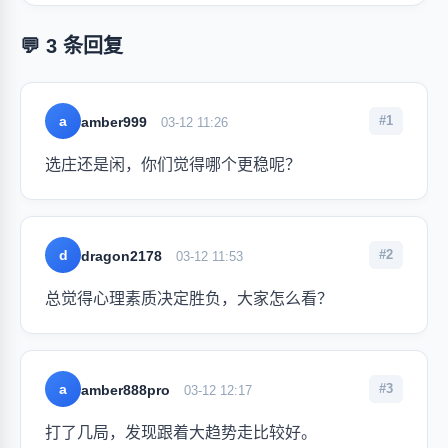
💬 3 条回复
a
#1
amber999
03-12 11:26
选庄还是闲，你们觉得哪个更稳呢？
d
#2
dragon2178
03-12 11:53
总觉得心理素质决定胜负，大家怎么看？
a
#3
amber888pro
03-12 12:17
打了几局，发现跟着大趋势走比较好。