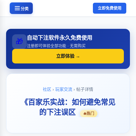
立即免费使用
分类
自动下注软件永久免费使用
🎁
注册即可体验全部功能 · 无需购买
立即体验 →
社区
›
玩家交流
› 帖子详情
《百家乐实战：如何避免常见
的下注误区
🔥
热门