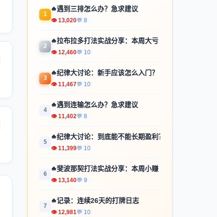
🔥
遇到三排怎么办？急求建议
1
👁 13,020
💬 8
🔥
拉布拉多打法实战分享：本周大亏
2
👁 12,460
💬 10
🔥
纪律大讨论：新手应该怎么入门？
3
👁 11,467
💬 10
🔥
遇到连输怎么办？急求建议
4
👁 11,402
💬 8
🔥
纪律大讨论：到底能不能长期盈利？
5
👁 11,399
💬 10
🔥
斐波那契打法实战分享：本周小赚
6
👁 13,140
💬 9
🔥
记录：连续26天的打牌日志
7
👁 12,981
💬 10