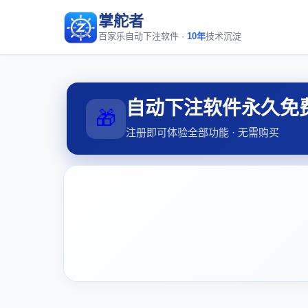
掌舵者
百家乐自动下注软件 ·
10年
技术沉淀
自动下注软件永久免
🎁
注册即可体验全部功能 · 无需购买