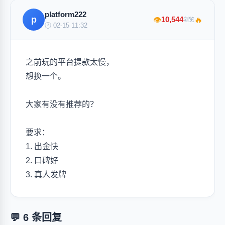
platform222
p
🔥
10,544
👁
浏览
🕐 02-15 11:32
之前玩的平台提款太慢，
想换一个。
大家有没有推荐的？
要求：
1. 出金快
2. 口碑好
3. 真人发牌
💬 6 条回复