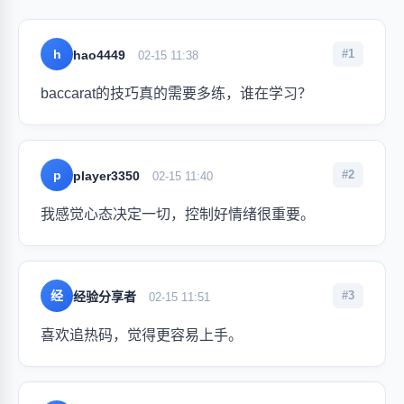
h
#1
hao4449
02-15 11:38
baccarat的技巧真的需要多练，谁在学习？
p
#2
player3350
02-15 11:40
我感觉心态决定一切，控制好情绪很重要。
经
#3
经验分享者
02-15 11:51
喜欢追热码，觉得更容易上手。