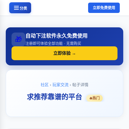
立即免费使用
分类
自动下注软件永久免费使用
🎁
注册即可体验全部功能 · 无需购买
立即体验 →
社区
›
玩家交流
› 帖子详情
求推荐靠谱的平台
🔥
热门