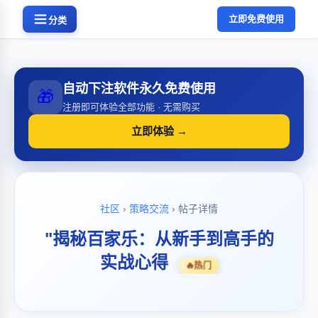
立即免费使用
分类
自动下注软件永久免费使用
🎁
注册即可体验全部功能 · 无需购买
立即体验 →
社区
›
策略交流
› 帖子详情
"揭秘百家乐：从新手到高手的
实战心得
🔥
热门