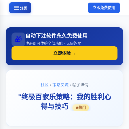
立即免费使用
分类
自动下注软件永久免费使用
🎁
注册即可体验全部功能 · 无需购买
立即体验 →
社区
›
策略交流
› 帖子详情
"终极百家乐策略：我的胜利心
得与技巧
🔥
热门