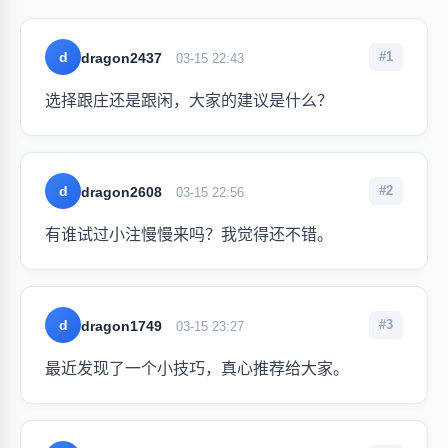
d
#1
dragon2437
03-15 22:43
选择跟庄还是跟闲，大家的建议是什么？
d
#2
dragon2608
03-15 22:56
有谁试过小注慢慢来吗？我觉得还不错。
d
#3
dragon1749
03-15 23:27
最近发现了一个小技巧，真心推荐给大家。