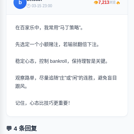
b
🔥
7,213
👁
浏览
🕐 03-15 23:00
在百家乐中，我常用“马丁策略”。
先选定一个小额赌注，若输就翻倍下注。
稳定心态，控制 bankroll，保持理智是关键。
观察路单，尽量追随“庄”或“闲”的连胜，避免盲目
跟风。
记住，心态比技巧更重要！
💬 4 条回复