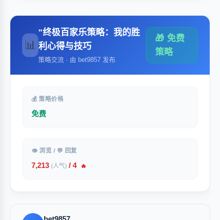
"终极百家乐策略：我的胜
🎁 免费
📊
利心得与技巧
策略
策略交流 · 由 bet9857 发布
💰 策略价格
免费
👁 浏览 / 💬 回复
7,213
/ 4
(人气)
🔥
bet9857