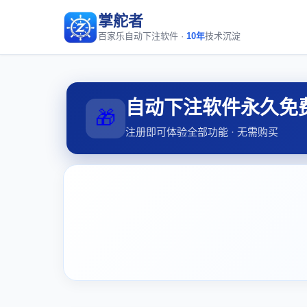
掌舵者
百家乐自动下注软件 ·
10年
技术沉淀
自动下注软件永久免
🎁
注册即可体验全部功能 · 无需购买