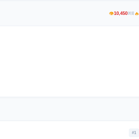

10,450
👁
浏览
#1