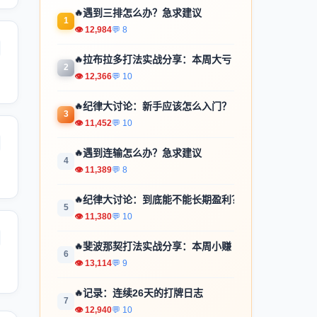
🔥
遇到三排怎么办？急求建议
1
👁 12,984
💬 8
🔥
拉布拉多打法实战分享：本周大亏
2
👁 12,366
💬 10
🔥
纪律大讨论：新手应该怎么入门？
3
👁 11,452
💬 10
🔥
遇到连输怎么办？急求建议
4
👁 11,389
💬 8
🔥
纪律大讨论：到底能不能长期盈利？
5
👁 11,380
💬 10
🔥
斐波那契打法实战分享：本周小赚
6
👁 13,114
💬 9
🔥
记录：连续26天的打牌日志
7
👁 12,940
💬 10