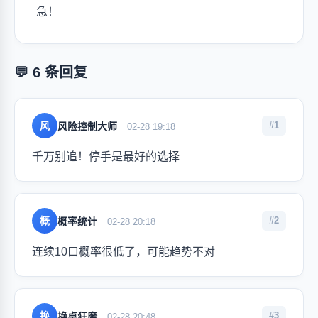
急！
💬 6 条回复
风
#1
风险控制大师
02-28 19:18
千万别追！停手是最好的选择
概
#2
概率统计
02-28 20:18
连续10口概率很低了，可能趋势不对
换
#3
换桌狂魔
02-28 20:48