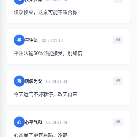
建议换桌，这桌可能不适合你
平
#4
平注法
02-28 21:18
平注法输50%还能接受，别加倍
落
#5
落袋为安
02-28 21:33
今天运气不好就停，改天再来
心
#6
心平气和
02-28 21:48
心态崩了更容易输，冷静