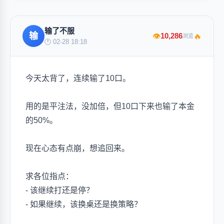
输了不服
输
🔥
10,286
👁
浏览
🕐 02-28 18:18
今天太背了，连续输了10口。
用的是平注法，没加倍，但10口下来也输了本金
的50%。
现在心态有点崩，想追回来。
求各位指点：
- 该继续打还是停？
- 如果继续，该换桌还是换策略？