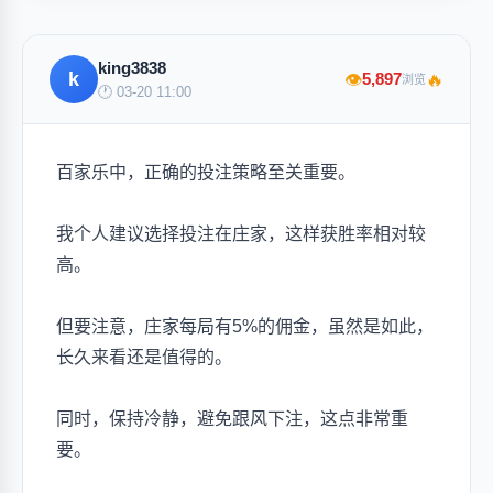
king3838
k
🔥
5,897
👁
浏览
🕐 03-20 11:00
百家乐中，正确的投注策略至关重要。
我个人建议选择投注在庄家，这样获胜率相对较
高。
但要注意，庄家每局有5%的佣金，虽然是如此，
长久来看还是值得的。
同时，保持冷静，避免跟风下注，这点非常重
要。