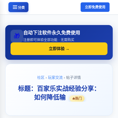
立即免费使用
分类
自动下注软件永久免费使用
🎁
注册即可体验全部功能 · 无需购买
立即体验 →
社区
›
玩家交流
› 帖子详情
标题：百家乐实战经验分享：
如何降低输
🔥
热门