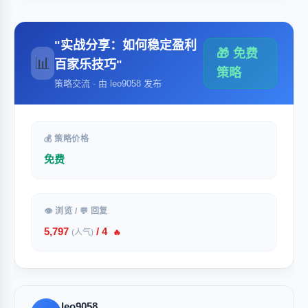
"实战分享：如何稳定盈利
🎁 免费
📊
百家乐技巧"
策略
策略交流 · 由 leo9058 发布
💰 策略价格
免费
👁 浏览 / 💬 回复
5,797
/ 4
(人气)
🔥
leo9058