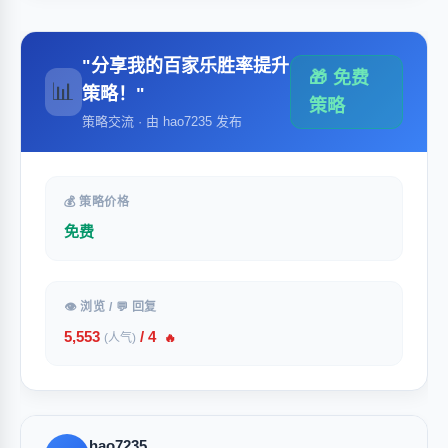
"分享我的百家乐胜率提升
🎁 免费
📊
策略！"
策略
策略交流 · 由 hao7235 发布
💰 策略价格
免费
👁 浏览 / 💬 回复
5,553
/ 4
(人气)
🔥
hao7235