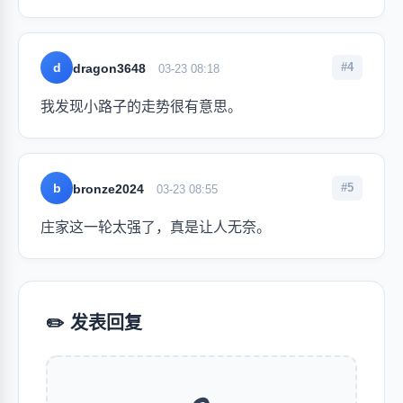
d
#4
dragon3648
03-23 08:18
我发现小路子的走势很有意思。
b
#5
bronze2024
03-23 08:55
庄家这一轮太强了，真是让人无奈。
✏️ 发表回复