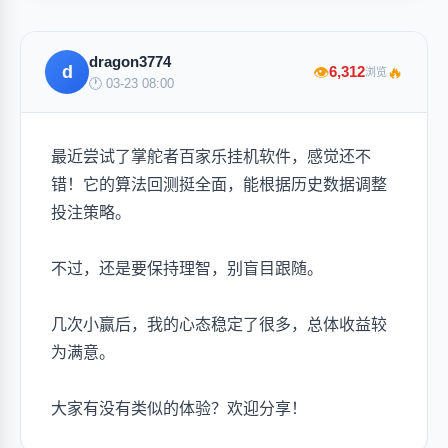
dragon3774
d
🔥
6,312
👁
浏览
🕐 03-23 08:00
最近尝试了掌舵者百家乐挂机软件，感觉还不
错！它的算法回测挺全面，能根据历史数据调整
投注策略。
不过，还是要保持理智，别盲目跟随。
几次小赢后，我的心态稳定了很多，总体收益较
为满意。
大家有没有类似的体验？欢迎分享！