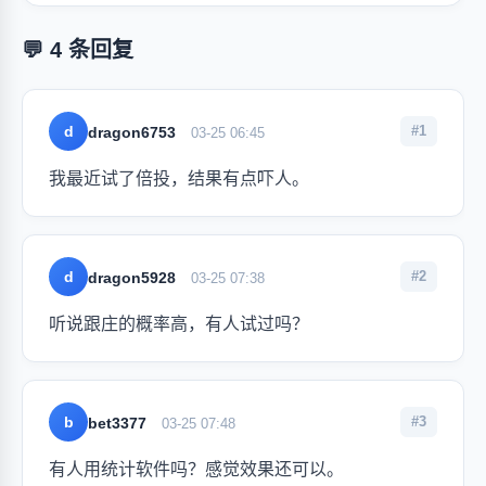
💬 4 条回复
d
#1
dragon6753
03-25 06:45
我最近试了倍投，结果有点吓人。
d
#2
dragon5928
03-25 07:38
听说跟庄的概率高，有人试过吗？
b
#3
bet3377
03-25 07:48
有人用统计软件吗？感觉效果还可以。