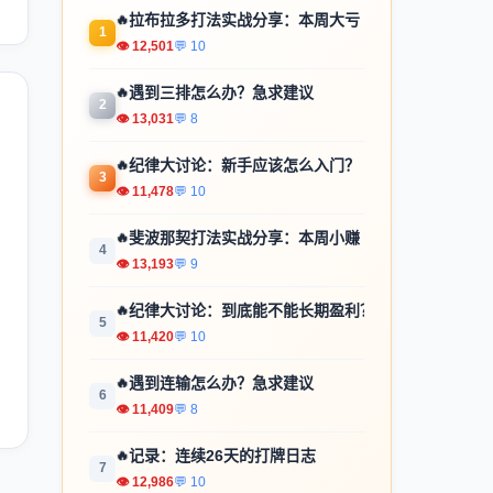
🔥
拉布拉多打法实战分享：本周大亏
1
👁 12,501
💬 10
🔥
遇到三排怎么办？急求建议
2
👁 13,031
💬 8
🔥
纪律大讨论：新手应该怎么入门？
3
👁 11,478
💬 10
🔥
斐波那契打法实战分享：本周小赚
4
👁 13,193
💬 9
🔥
纪律大讨论：到底能不能长期盈利？
5
👁 11,420
💬 10
🔥
遇到连输怎么办？急求建议
6
👁 11,409
💬 8
🔥
记录：连续26天的打牌日志
7
👁 12,986
💬 10