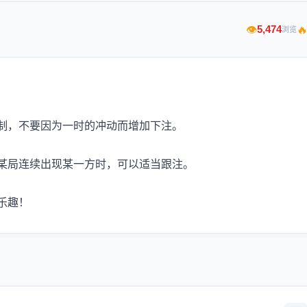

5,474
👁
浏览
制，不要因为一时的冲动而增加下注。
某局连续出现某一方时，可以适当跟注。
乐趣！