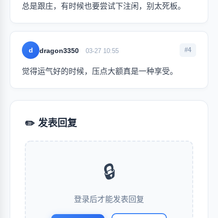
总是跟庄，有时候也要尝试下注闲，别太死板。
d
#4
dragon3350
03-27 10:55
觉得运气好的时候，压点大额真是一种享受。
✏️ 发表回复
🔒
登录后才能发表回复