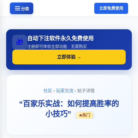
立即免费使用
分类
自动下注软件永久免费使用
🎁
注册即可体验全部功能 · 无需购买
立即体验 →
社区
›
玩家交流
› 帖子详情
“百家乐实战：如何提高胜率的
小技巧”
🔥
热门