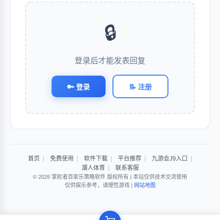
🔒
登录后才能发表回复
🔑 登录
📝 注册
首页
免费使用
软件下载
平台推荐
九游会J9入口
潮人体育
联系客服
© 2026 掌舵者百家乐策略软件 版权所有 | 本站仅供技术交流使用
仅供娱乐参考，请理性游戏 |
网站地图