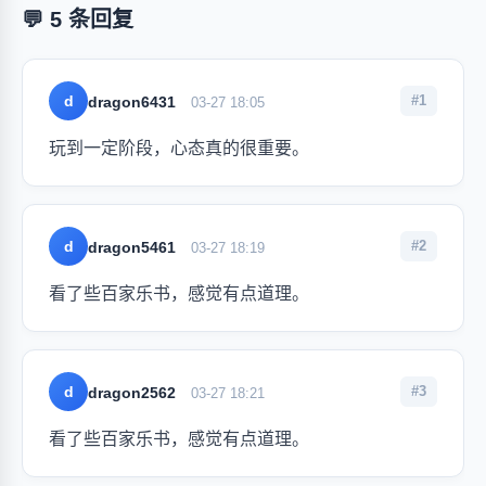
💬 5 条回复
d
#1
dragon6431
03-27 18:05
玩到一定阶段，心态真的很重要。
d
#2
dragon5461
03-27 18:19
看了些百家乐书，感觉有点道理。
d
#3
dragon2562
03-27 18:21
看了些百家乐书，感觉有点道理。