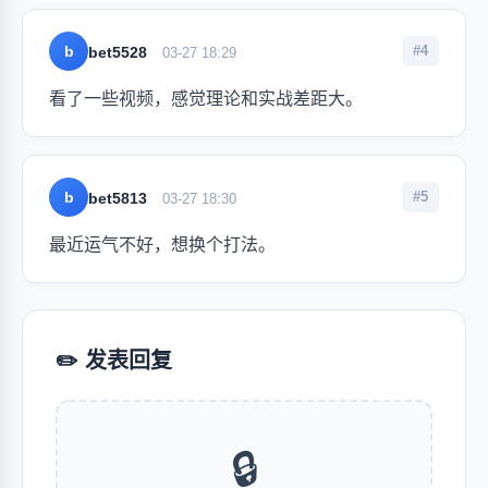
b
#4
bet5528
03-27 18:29
看了一些视频，感觉理论和实战差距大。
b
#5
bet5813
03-27 18:30
最近运气不好，想换个打法。
✏️ 发表回复
🔒