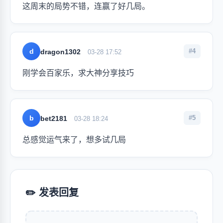
这周末的局势不错，连赢了好几局。
d
#4
dragon1302
03-28 17:52
刚学会百家乐，求大神分享技巧
b
#5
bet2181
03-28 18:24
总感觉运气来了，想多试几局
✏️ 发表回复