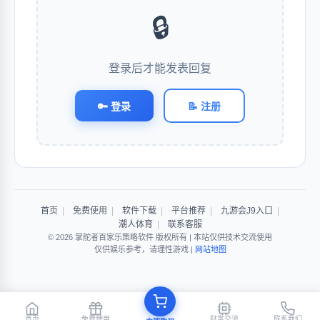
🔒
登录后才能发表回复
🔑 登录
📝 注册
首页
免费使用
软件下载
平台推荐
九游会J9入口
潮人体育
联系客服
© 2026 掌舵者百家乐策略软件 版权所有 | 本站仅供技术交流使用
仅供娱乐参考，请理性游戏 |
网站地图
首页
免费使用
财富交流
联系我们