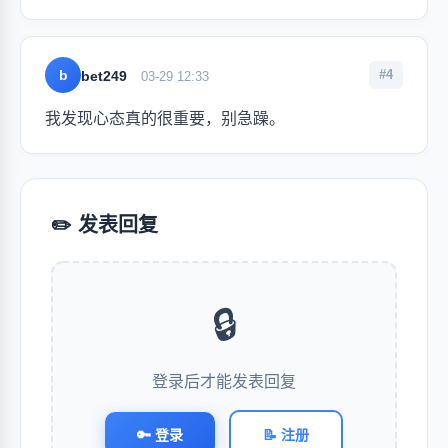
b
#4
bet249
03-29 12:33
我发现心态真的很重要，别急躁。
✏️ 发表回复
🔒
登录后才能发表回复
🔑 登录
📝 注册