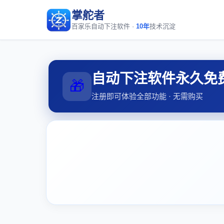
掌舵者
百家乐自动下注软件 ·
10年
技术沉淀
自动下注软件永久免
🎁
注册即可体验全部功能 · 无需购买