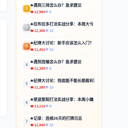
🔥
遇到三排怎么办？急求建议
1
👁 12,984
💬 8
🔥
拉布拉多打法实战分享：本周大亏
2
👁 12,366
💬 10
🔥
纪律大讨论：新手应该怎么入门？
3
👁 11,452
💬 10
🔥
遇到连输怎么办？急求建议
4
👁 11,389
💬 8
🔥
纪律大讨论：到底能不能长期盈利？
5
👁 11,380
💬 10
🔥
斐波那契打法实战分享：本周小赚
6
👁 13,114
💬 9
🔥
记录：连续26天的打牌日志
7
👁 12,940
💬 10