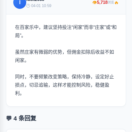
l
🔥
5,718
👁
浏览
🕐 04-01 10:59
在百家乐中，建议坚持投注“闲家”而非“庄家”或“和
局”。
虽然庄家有微弱的优势，但佣金扣除后收益不如
闲家。
同时，不要频繁改变策略，保持冷静，设定好止
损点，切忌追输，这样才能控制风险，稳健盈
利。
💬 4 条回复