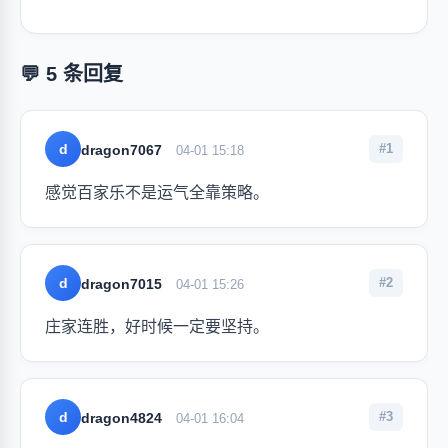
💬 5 条回复
d
#1
dragon7067
04-01 15:18
感觉百家乐不是运气全靠策略。
d
#2
dragon7015
04-01 15:26
庄家连胜，好时候一定要坚持。
d
#3
dragon4824
04-01 16:04