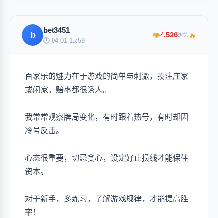
bet3451
b
🔥
4,526
👁
浏览
🕐 04-01 15:59
百家乐的魅力在于游戏的简单与刺激，投注庄家
或闲家，赔率都很诱人。
我常常观察牌局变化，有时跟着热号，有时却因
冷号反击。
心态很重要，切忌贪心，设定好止损线才能保住
资本。
对于新手，多练习，了解游戏规律，才能提高胜
率！