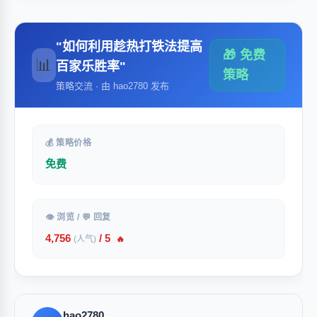
"如何利用趁热打铁法提高
🎁 免费
📊
百家乐胜率"
策略
策略交流 · 由 hao2780 发布
💰 策略价格
免费
👁 浏览 / 💬 回复
4,756
/ 5
(人气)
🔥
hao2780