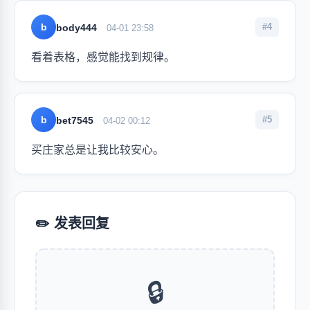
b
#4
body444
04-01 23:58
看着表格，感觉能找到规律。
b
#5
bet7545
04-02 00:12
买庄家总是让我比较安心。
✏️ 发表回复
🔒