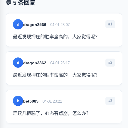
💬 5 条回复
d
#1
dragon2566
04-01 23:07
最近发现押庄的胜率蛮高的，大家觉得呢？
d
#2
dragon3362
04-01 23:17
最近发现押庄的胜率蛮高的，大家觉得呢？
b
#3
bet5089
04-01 23:21
连续几把输了，心态有点崩，怎么办？