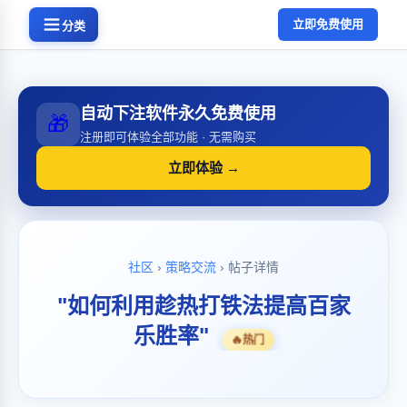
立即免费使用
分类
自动下注软件永久免费使用
🎁
注册即可体验全部功能 · 无需购买
立即体验 →
社区
›
策略交流
› 帖子详情
"如何利用趁热打铁法提高百家
乐胜率"
🔥
热门