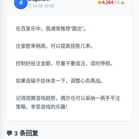
d
🔥
4,264
👁
浏览
🕐 04-06 19:00
在百家乐中，我通常推荐“跟庄”。
庄家胜率稍高，可以提高获胜几率。
控制好投注金额，尽量不要追注，适时停损。
如果连输不妨休息一下，调整心态再战。
记得观察游戏趋势，偶尔也可以采纳一两手平注
策略，享受游戏的乐趣！
💬 3 条回复