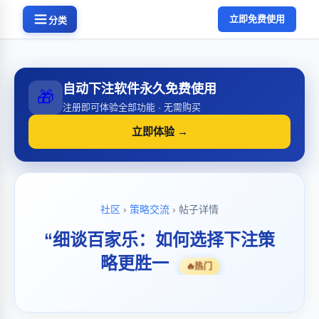
立即免费使用
分类
自动下注软件永久免费使用
🎁
注册即可体验全部功能 · 无需购买
立即体验 →
社区
›
策略交流
› 帖子详情
“细谈百家乐：如何选择下注策
略更胜一
🔥
热门