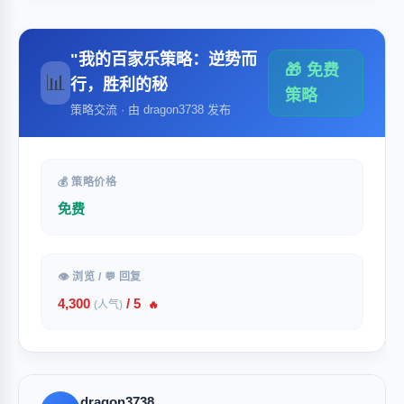
"我的百家乐策略：逆势而
🎁 免费
📊
行，胜利的秘
策略
策略交流 · 由 dragon3738 发布
💰 策略价格
免费
👁 浏览 / 💬 回复
4,300
/ 5
(人气)
🔥
dragon3738