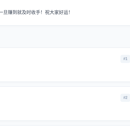
一旦赚到就及时收手！祝大家好运！
#1
#2