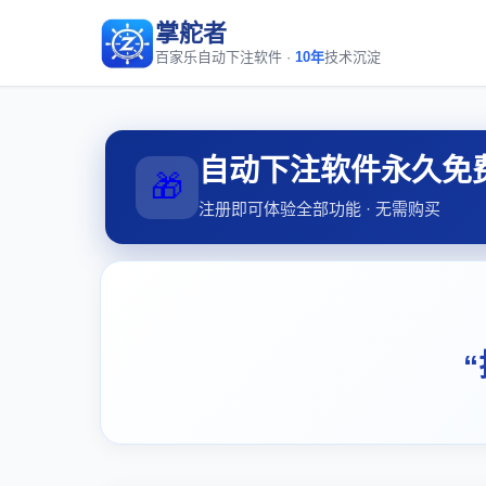
掌舵者
百家乐自动下注软件 ·
10年
技术沉淀
自动下注软件永久免
🎁
注册即可体验全部功能 · 无需购买