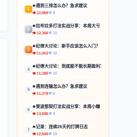
🔥
遇到三排怎么办？急求建议
1
👁 12,966
💬 8
🔥
拉布拉多打法实战分享：本周大亏
2
👁 12,366
💬 10
🔥
纪律大讨论：新手应该怎么入门？
3
👁 11,452
💬 10
🔥
纪律大讨论：到底能不能长期盈利？
4
👁 11,380
💬 10
🔥
遇到连输怎么办？急求建议
5
👁 11,378
💬 8
🔥
斐波那契打法实战分享：本周小赚
6
👁 13,096
💬 9
🔥
记录：连续26天的打牌日志
7
👁 12,940
💬 10