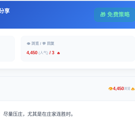
分享
🎁 免费策略
👁 浏览 / 💬 回复
4,450
/ 3
(人气)
🔥

4,450
👁
浏览
：尽量压庄，尤其是在庄家连胜时。