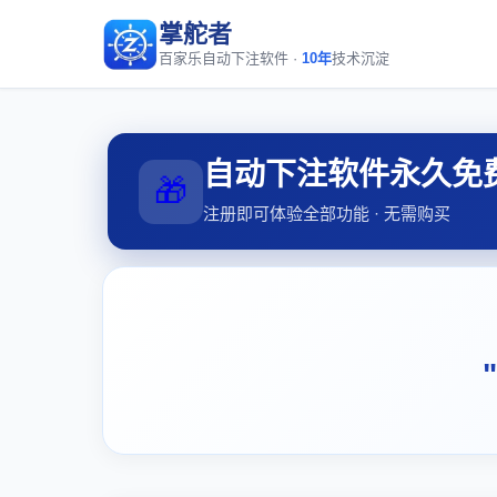
掌舵者
百家乐自动下注软件 ·
10年
技术沉淀
自动下注软件永久免
🎁
注册即可体验全部功能 · 无需购买