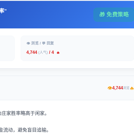
率"
🎁 免费策略
👁 浏览 / 💬 回复
4,744
/ 4
(人气)
🔥

4,744
👁
浏览
为庄家胜率略高于闲家。
金流动，避免盲目追输。