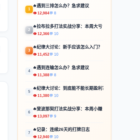
🔥
遇到三排怎么办？急求建议
1
👁 12,984
💬 8
🔥
拉布拉多打法实战分享：本周大亏
2
👁 12,366
💬 10
🔥
纪律大讨论：新手应该怎么入门？
3
👁 11,452
💬 10
🔥
遇到连输怎么办？急求建议
4
👁 11,388
💬 8
🔥
纪律大讨论：到底能不能长期盈利？
5
👁 11,380
💬 10
🔥
斐波那契打法实战分享：本周小赚
6
👁 13,097
💬 9
🔥
记录：连续26天的打牌日志
7
👁 12,940
💬 10