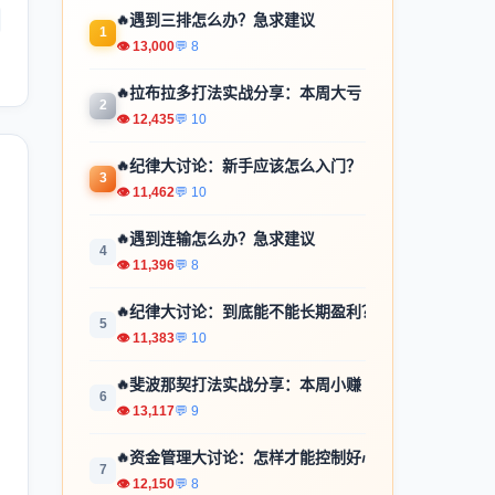
🔥
遇到三排怎么办？急求建议
1
👁 13,000
💬 8
🔥
拉布拉多打法实战分享：本周大亏
2
👁 12,435
💬 10
🔥
纪律大讨论：新手应该怎么入门？
3
👁 11,462
💬 10
🔥
遇到连输怎么办？急求建议
4
👁 11,396
💬 8
🔥
纪律大讨论：到底能不能长期盈利？
5
👁 11,383
💬 10
🔥
斐波那契打法实战分享：本周小赚
6
👁 13,117
💬 9
🔥
资金管理大讨论：怎样才能控制好心...
7
👁 12,150
💬 8