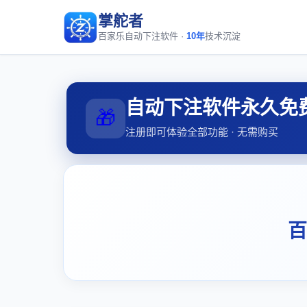
掌舵者
百家乐自动下注软件 ·
10年
技术沉淀
自动下注软件永久免
🎁
注册即可体验全部功能 · 无需购买
百