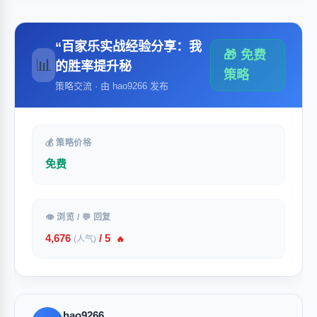
“百家乐实战经验分享：我
🎁 免费
📊
的胜率提升秘
策略
策略交流 · 由 hao9266 发布
💰 策略价格
免费
👁 浏览 / 💬 回复
4,676
/ 5
(人气)
🔥
hao9266