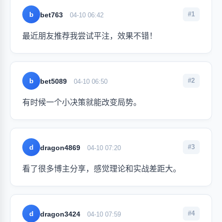
b
#1
bet763
04-10 06:42
最近朋友推荐我尝试平注，效果不错！
b
#2
bet5089
04-10 06:50
有时候一个小决策就能改变局势。
d
#3
dragon4869
04-10 07:20
看了很多博主分享，感觉理论和实战差距大。
d
#4
dragon3424
04-10 07:59