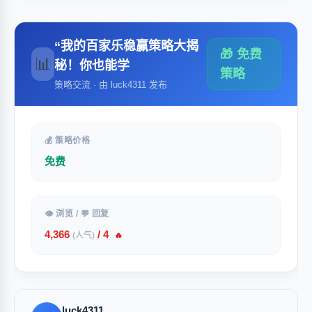
“我的百家乐稳赢策略大揭
🎁 免费
📊
秘！你也能学
策略
策略交流 · 由 luck4311 发布
💰 策略价格
免费
👁 浏览 / 💬 回复
4,366
/ 4
(人气)
🔥
luck4311