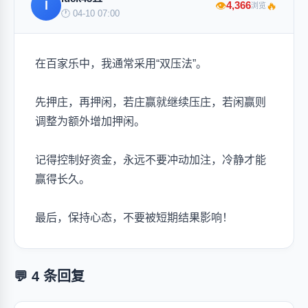
l
🔥
4,366
👁
浏览
🕐 04-10 07:00
在百家乐中，我通常采用“双压法”。
先押庄，再押闲，若庄赢就继续压庄，若闲赢则
调整为额外增加押闲。
记得控制好资金，永远不要冲动加注，冷静才能
赢得长久。
最后，保持心态，不要被短期结果影响！
💬 4 条回复