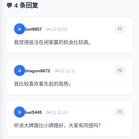
💬 4 条回复
b
#1
bet9857
04-12 11:03
我觉得投注在闲家赢的机会比较高。
d
#2
dragon6672
04-12 11:11
我比较喜欢看先前的局势。
b
#3
bet5445
04-12 11:24
听说大牌路比小牌路好，大家有同感吗？