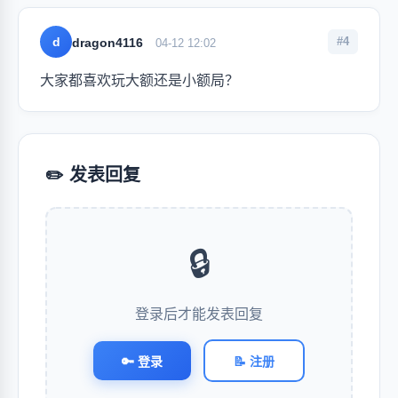
d
#4
dragon4116
04-12 12:02
大家都喜欢玩大额还是小额局？
✏️ 发表回复
🔒
登录后才能发表回复
🔑 登录
📝 注册