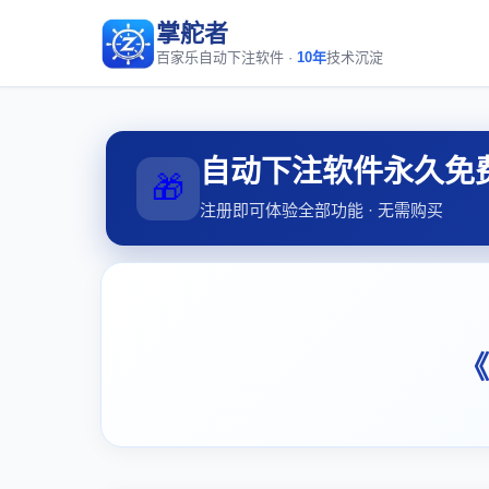
掌舵者
百家乐自动下注软件 ·
10年
技术沉淀
自动下注软件永久免
🎁
注册即可体验全部功能 · 无需购买
《