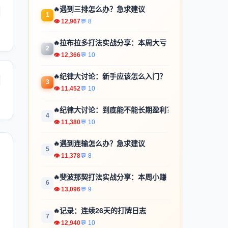
🔥
遇到三排怎么办？急求建议
1
👁 12,967
💬 8
🔥
拉布拉多打法实战分享：本周大亏
2
👁 12,366
💬 10
🔥
纪律大讨论：新手应该怎么入门？
3
👁 11,452
💬 10
🔥
纪律大讨论：到底能不能长期盈利？
4
👁 11,380
💬 10
🔥
遇到连输怎么办？急求建议
5
👁 11,378
💬 8
🔥
斐波那契打法实战分享：本周小赚
6
👁 13,096
💬 9
🔥
记录：连续26天的打牌日志
7
👁 12,940
💬 10