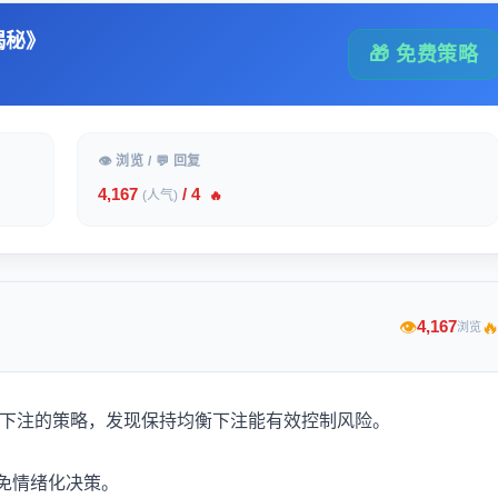
揭秘》
🎁 免费策略
👁 浏览 / 💬 回复
4,167
/ 4
(人气)
🔥

4,167
👁
浏览
轮流下注的策略，发现保持均衡下注能有效控制风险。
免情绪化决策。