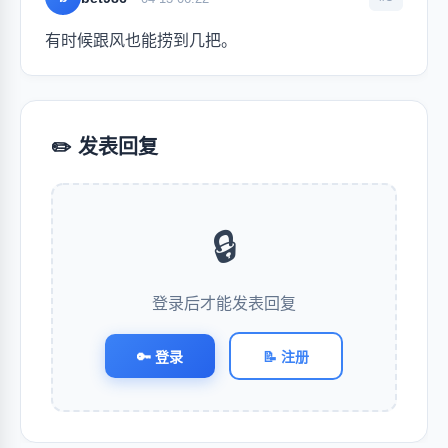
有时候跟风也能捞到几把。
✏️ 发表回复
🔒
登录后才能发表回复
🔑 登录
📝 注册