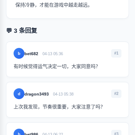
保持冷静，才能在游戏中越走越远。
💬 3 条回复
b
#1
bet682
04-13 05:36
有时候觉得运气决定一切，大家同意吗？
d
#2
dragon3493
04-13 05:38
上次我发现，节奏很重要，大家注意了吗？
b
#3
bet986
04-13 06:22