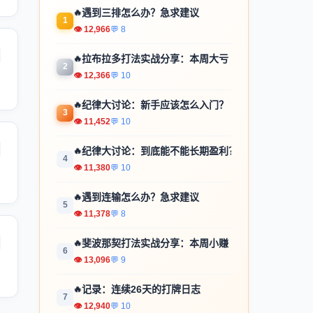
🔥
遇到三排怎么办？急求建议
1
👁 12,966
💬 8
🔥
拉布拉多打法实战分享：本周大亏
2
👁 12,366
💬 10
🔥
纪律大讨论：新手应该怎么入门？
3
👁 11,452
💬 10
🔥
纪律大讨论：到底能不能长期盈利？
4
👁 11,380
💬 10
🔥
遇到连输怎么办？急求建议
5
👁 11,378
💬 8
🔥
斐波那契打法实战分享：本周小赚
6
👁 13,096
💬 9
🔥
记录：连续26天的打牌日志
7
👁 12,940
💬 10