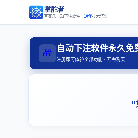
掌舵者
百家乐自动下注软件 ·
10年
技术沉淀
自动下注软件永久免
🎁
注册即可体验全部功能 · 无需购买