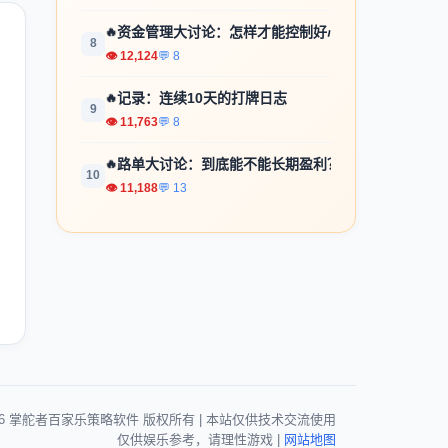
🔥
资金管理大讨论：怎样才能控制好心...
8
👁 12,124
💬 8
🔥
记录：连续10天的打牌日志
9
👁 11,763
💬 8
🔥
路单大讨论：到底能不能长期盈利？
10
👁 11,188
💬 13
026 掌舵者百家乐策略软件 版权所有 | 本站仅供技术交流使用
仅供娱乐参考，请理性游戏 |
网站地图