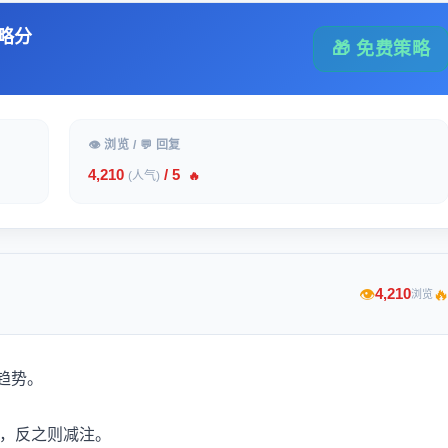
略分
🎁 免费策略
👁 浏览 / 💬 回复
4,210
/ 5
(人气)
🔥

4,210
👁
浏览
趋势。
注，反之则减注。