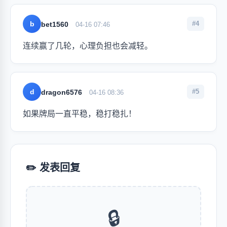
b
#4
bet1560
04-16 07:46
连续赢了几轮，心理负担也会减轻。
d
#5
dragon6576
04-16 08:36
如果牌局一直平稳，稳打稳扎！
✏️ 发表回复
🔒