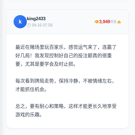
king2433
k
🔥
3,949
👁
浏览
🕐 04-16 07:59
最近在赌场里玩百家乐，感觉运气来了，连赢了
好几局！我发现控制好自己的投注额真的很重
要，尤其是要学会及时止损。
每次看到牌局走势，保持冷静，不被情绪左右，
才能抓住机会。
总之，要有耐心和策略，这样才能更长久地享受
游戏的乐趣。