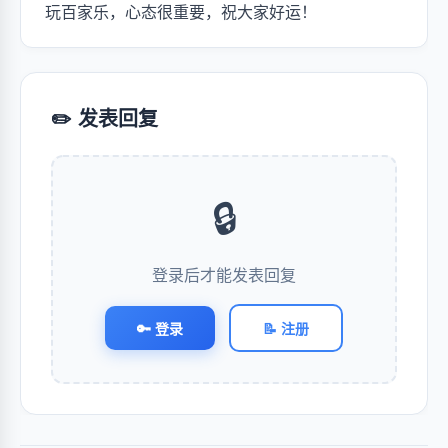
玩百家乐，心态很重要，祝大家好运！
✏️ 发表回复
🔒
登录后才能发表回复
🔑 登录
📝 注册