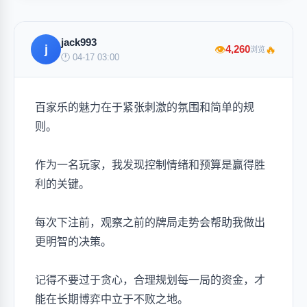
jack993
j
🔥
4,260
👁
浏览
🕐 04-17 03:00
百家乐的魅力在于紧张刺激的氛围和简单的规
则。
作为一名玩家，我发现控制情绪和预算是赢得胜
利的关键。
每次下注前，观察之前的牌局走势会帮助我做出
更明智的决策。
记得不要过于贪心，合理规划每一局的资金，才
能在长期博弈中立于不败之地。