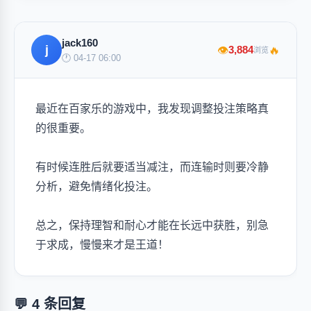
jack160
j
🔥
3,884
👁
浏览
🕐 04-17 06:00
最近在百家乐的游戏中，我发现调整投注策略真
的很重要。
有时候连胜后就要适当减注，而连输时则要冷静
分析，避免情绪化投注。
总之，保持理智和耐心才能在长远中获胜，别急
于求成，慢慢来才是王道！
💬 4 条回复