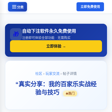
立即免费使用
分类
自动下注软件永久免费使用
🎁
注册即可体验全部功能 · 无需购买
立即体验 →
社区
›
玩家交流
› 帖子详情
“真实分享：我的百家乐实战经
验与技巧
🔥
热门