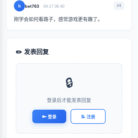
b
#4
bet763
04-17 06:40
刚学会如何看路子，感觉游戏更有趣了。
✏️ 发表回复
🔒
登录后才能发表回复
🔑 登录
📝 注册