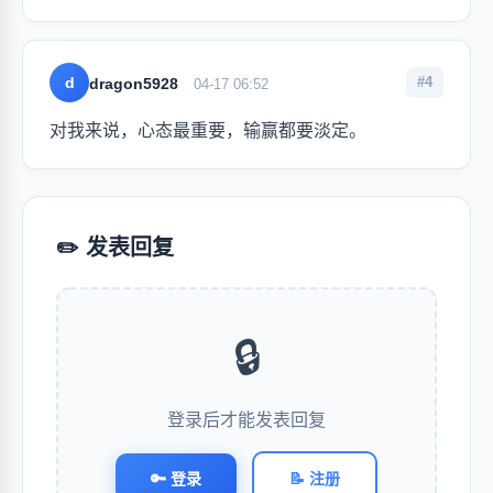
d
#4
dragon5928
04-17 06:52
对我来说，心态最重要，输赢都要淡定。
✏️ 发表回复
🔒
登录后才能发表回复
🔑 登录
📝 注册