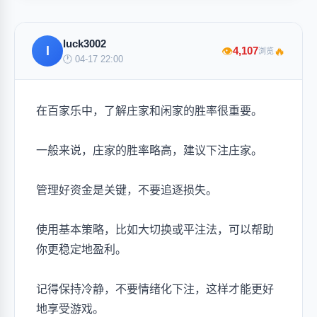
luck3002
l
🔥
4,107
👁
浏览
🕐 04-17 22:00
在百家乐中，了解庄家和闲家的胜率很重要。
一般来说，庄家的胜率略高，建议下注庄家。
管理好资金是关键，不要追逐损失。
使用基本策略，比如大切换或平注法，可以帮助
你更稳定地盈利。
记得保持冷静，不要情绪化下注，这样才能更好
地享受游戏。