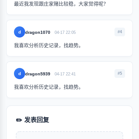
最近我发现跟庄家赌比较稳，大家觉得呢？
d
#4
dragon1070
04-17 22:05
我喜欢分析历史记录，找趋势。
d
#5
dragon5939
04-17 22:41
我喜欢分析历史记录，找趋势。
✏️ 发表回复