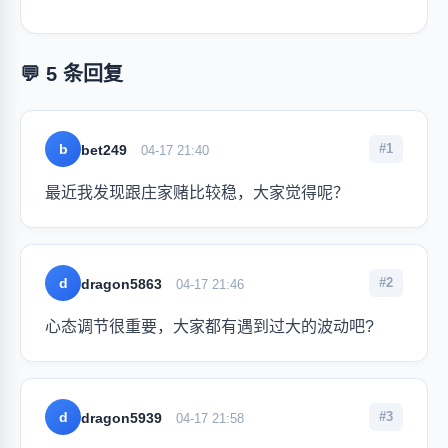
💬 5 条回复
b
#1
bet249
04-17 21:40
最近我发现跟庄家赌比较稳，大家觉得呢？
d
#2
dragon5863
04-17 21:46
心态调节很重要，大家都有遇到过大的波动吧?
d
#3
dragon5939
04-17 21:58