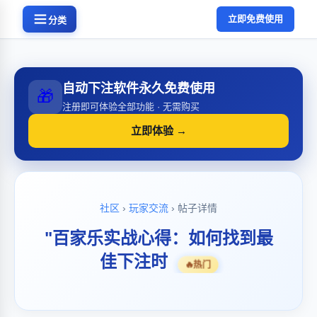
立即免费使用
分类
自动下注软件永久免费使用
🎁
注册即可体验全部功能 · 无需购买
立即体验 →
社区
›
玩家交流
› 帖子详情
"百家乐实战心得：如何找到最
佳下注时
🔥
热门