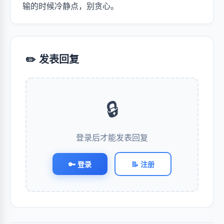
输的时候冷静点，别贪心。
✏️ 发表回复
🔒
登录后才能发表回复
🔑 登录
📝 注册