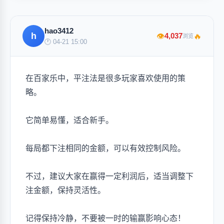
hao3412
h
🔥
4,037
👁
浏览
🕐 04-21 15:00
在百家乐中，平注法是很多玩家喜欢使用的策
略。
它简单易懂，适合新手。
每局都下注相同的金额，可以有效控制风险。
不过，建议大家在赢得一定利润后，适当调整下
注金额，保持灵活性。
记得保持冷静，不要被一时的输赢影响心态！