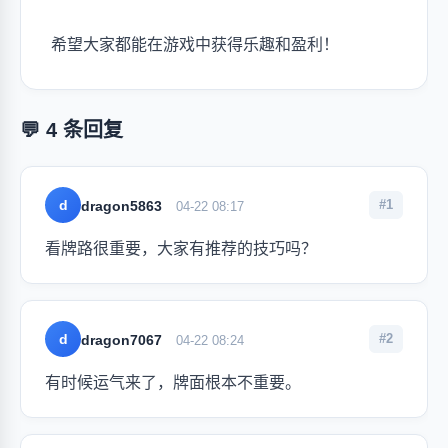
希望大家都能在游戏中获得乐趣和盈利！
💬 4 条回复
d
#1
dragon5863
04-22 08:17
看牌路很重要，大家有推荐的技巧吗？
d
#2
dragon7067
04-22 08:24
有时候运气来了，牌面根本不重要。