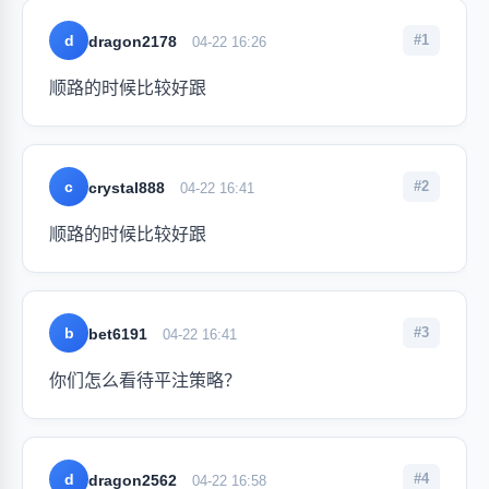
d
#1
dragon2178
04-22 16:26
顺路的时候比较好跟
c
#2
crystal888
04-22 16:41
顺路的时候比较好跟
b
#3
bet6191
04-22 16:41
你们怎么看待平注策略？
d
#4
dragon2562
04-22 16:58