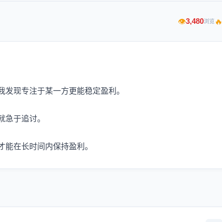

3,480
👁
浏览
我发现专注于某一方更能稳定盈利。
就急于追讨。
才能在长时间内保持盈利。