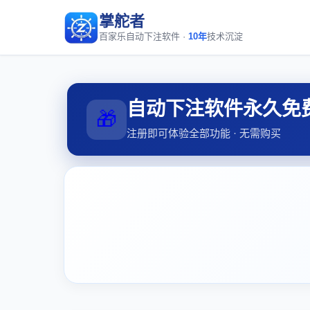
掌舵者
百家乐自动下注软件 ·
10年
技术沉淀
自动下注软件永久免
🎁
注册即可体验全部功能 · 无需购买