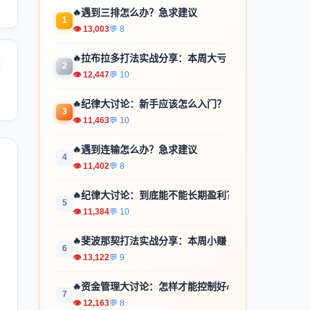
🔥
遇到三排怎么办？急求建议
1
👁 13,003
💬 8
🔥
拉布拉多打法实战分享：本周大亏
2
👁 12,447
💬 10
🔥
纪律大讨论：新手应该怎么入门？
3
👁 11,463
💬 10
🔥
遇到连输怎么办？急求建议
4
👁 11,402
💬 8
🔥
纪律大讨论：到底能不能长期盈利？
5
👁 11,384
💬 10
🔥
斐波那契打法实战分享：本周小赚
6
👁 13,122
💬 9
🔥
资金管理大讨论：怎样才能控制好心...
7
👁 12,163
💬 8