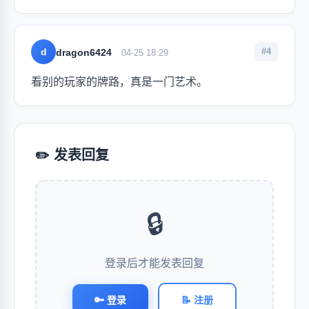
d
#4
dragon6424
04-25 18:29
看别的玩家的牌路，真是一门艺术。
✏️ 发表回复
🔒
登录后才能发表回复
🔑 登录
📝 注册