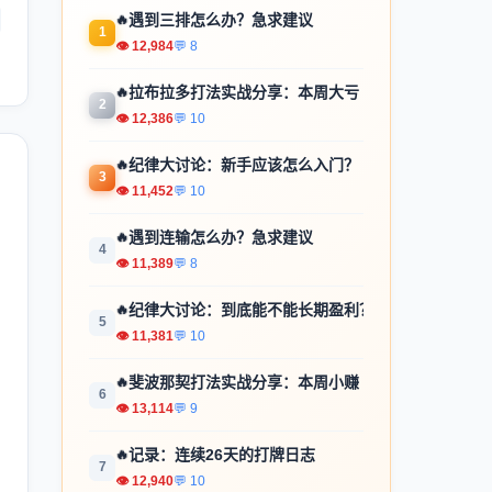
🔥
遇到三排怎么办？急求建议
1
👁 12,984
💬 8
🔥
拉布拉多打法实战分享：本周大亏
2
👁 12,386
💬 10
🔥
纪律大讨论：新手应该怎么入门？
3
👁 11,452
💬 10
🔥
遇到连输怎么办？急求建议
4
👁 11,389
💬 8
🔥
纪律大讨论：到底能不能长期盈利？
5
👁 11,381
💬 10
🔥
斐波那契打法实战分享：本周小赚
6
👁 13,114
💬 9
🔥
记录：连续26天的打牌日志
7
👁 12,940
💬 10