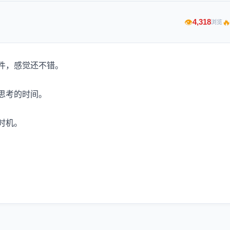

4,318
👁
浏览
件，感觉还不错。
思考的时间。
时机。
！