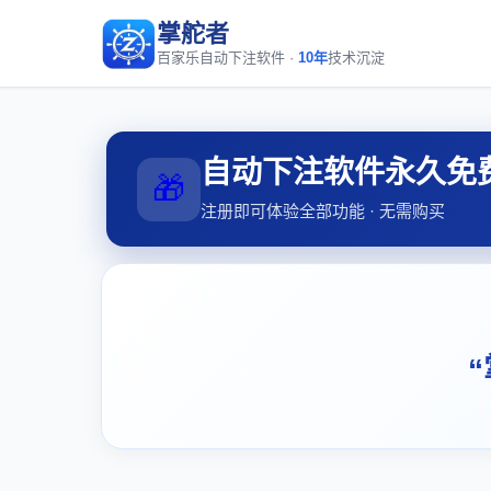
掌舵者
百家乐自动下注软件 ·
10年
技术沉淀
自动下注软件永久免
🎁
注册即可体验全部功能 · 无需购买