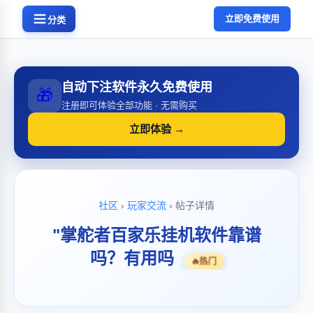
立即免费使用
分类
自动下注软件永久免费使用
🎁
注册即可体验全部功能 · 无需购买
立即体验 →
社区
›
玩家交流
› 帖子详情
"掌舵者百家乐挂机软件靠谱
吗？有用吗
🔥
热门