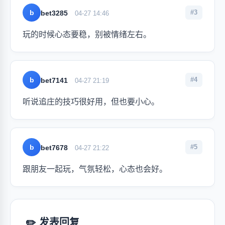
b
#3
bet3285
04-27 14:46
玩的时候心态要稳，别被情绪左右。
b
#4
bet7141
04-27 21:19
听说追庄的技巧很好用，但也要小心。
b
#5
bet7678
04-27 21:22
跟朋友一起玩，气氛轻松，心态也会好。
✏️ 发表回复