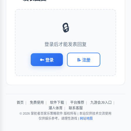
🔒
登录后才能发表回复
🔑 登录
📝 注册
首页
免费使用
软件下载
平台推荐
九游会J9入口
潮人体育
联系客服
© 2026 掌舵者百家乐策略软件 版权所有 | 本站仅供技术交流使用
仅供娱乐参考，请理性游戏 |
网站地图