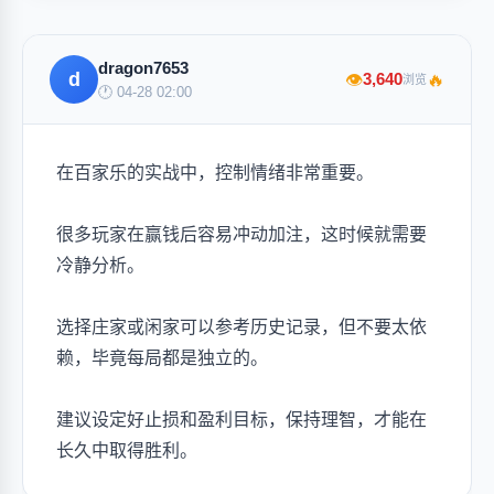
dragon7653
d
🔥
3,640
👁
浏览
🕐 04-28 02:00
在百家乐的实战中，控制情绪非常重要。
很多玩家在赢钱后容易冲动加注，这时候就需要
冷静分析。
选择庄家或闲家可以参考历史记录，但不要太依
赖，毕竟每局都是独立的。
建议设定好止损和盈利目标，保持理智，才能在
长久中取得胜利。