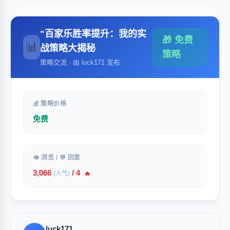
"百家乐胜率提升：我的实
🎁 免费
📊
战策略大揭秘
策略
策略交流 · 由 luck171 发布
💰 策略价格
免费
👁 浏览 / 💬 回复
3,066
/ 4
(人气)
🔥
luck171