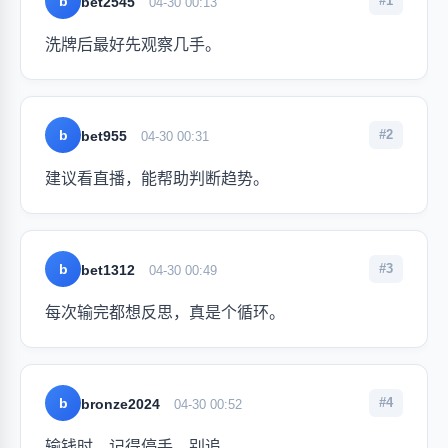
b
#1
bet2545
04-30 00:13
洗牌后最好先观察几手。
b
#2
bet955
04-30 00:31
建议看直播，能帮助判断趋势。
b
#3
bet1312
04-30 00:49
每次输完都想反思，真是个循环。
b
#4
bronze2024
04-30 00:52
输钱时，记得停手，别追。