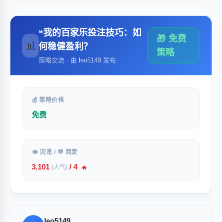
“我的百家乐投注技巧：如
🎁 免费
📊
何稳健盈利？
策略
策略交流 · 由 leo5149 发布
💰 策略价格
免费
👁 浏览 / 💬 回复
3,101
/ 4
(人气)
🔥
leo5149